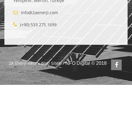
Yenişehir, Mersin, Türkiye
info@2aenerji.com
(+90) 533 275 1699
2A Enerji Resmi Web Sitesi /
NFO Digital © 2018