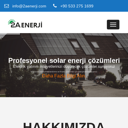
info@2aenerji.com
+90 533 275 1699
Toggle
navigat
Profesyonel solar enerji çözümleri
Elektrik yatırım maliyetlerinizi düşürecek çözümler sunuyoruz
Solar sistemlerde Kredilendirme ve Finans çözümleri için danışmanlık yapıyoruz.
Daha Fazla Bilgi Alın.
HAKKIMIZDA